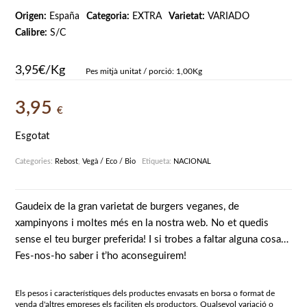
Origen:
España
Categoria:
EXTRA
Varietat:
VARIADO
Calibre:
S/C
3,95€/Kg
Pes mitjà unitat / porció: 1,00Kg
3,95
€
Esgotat
Categories:
Rebost
,
Vegà / Eco / Bio
Etiqueta:
NACIONAL
Gaudeix de la gran varietat de burgers veganes, de
xampinyons i moltes més en la nostra web. No et quedis
sense el teu burger preferida! I si trobes a faltar alguna cosa…
Fes-nos-ho saber i t’ho aconseguirem!
Els pesos i característiques dels productes envasats en borsa o format de
venda d'altres empreses els faciliten els productors. Qualsevol variació o