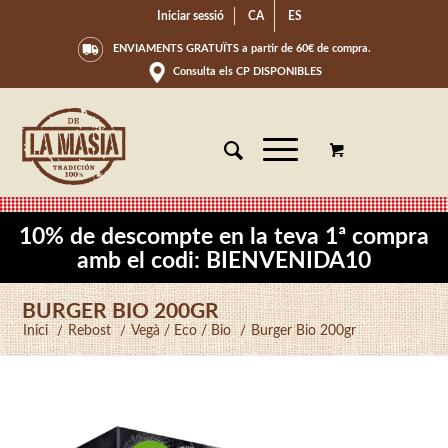
Iniciar sessió
CA
ES
ENVIAMENTS GRATUÏTS a partir de 60€ de compra.
Consulta els CP DISPONIBLES
10% de descompte en la teva 1ª compra
amb el codi: BIENVENIDA10
BURGER BIO 200GR
Inici
/
Rebost
/
Vegà / Eco / Bio
/
Burger Bio 200gr