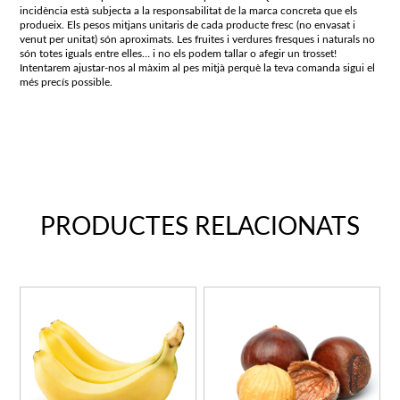
incidència està subjecta a la responsabilitat de la marca concreta que els
produeix. Els pesos mitjans unitaris de cada producte fresc (no envasat i
venut per unitat) són aproximats. Les fruites i verdures fresques i naturals no
són totes iguals entre elles… i no els podem tallar o afegir un trosset!
Intentarem ajustar-nos al màxim al pes mitjà perquè la teva comanda sigui el
més precís possible.
PRODUCTES RELACIONATS