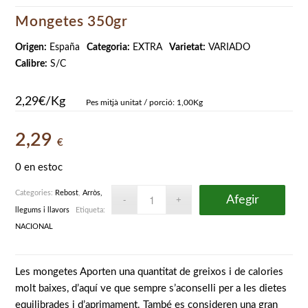
Mongetes 350gr
Origen:
España
Categoria:
EXTRA
Varietat:
VARIADO
Calibre:
S/C
2,29€/Kg
Pes mitjà unitat / porció: 1,00Kg
2,29
€
0 en estoc
Categories:
Rebost
,
Arròs,
Afegir
llegums i llavors
Etiqueta:
NACIONAL
Les mongetes Aporten una quantitat de greixos i de calories
molt baixes, d’aquí ve que sempre s’aconselli per a les dietes
equilibrades i d’aprimament. També es consideren una gran