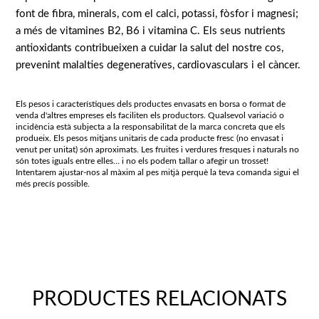
font de fibra, minerals, com el calci, potassi, fòsfor i magnesi;
a més de vitamines B2, B6 i vitamina C. Els seus nutrients
antioxidants contribueixen a cuidar la salut del nostre cos,
prevenint malalties degeneratives, cardiovasculars i el càncer.
Els pesos i característiques dels productes envasats en borsa o format de
venda d'altres empreses els faciliten els productors. Qualsevol variació o
incidència està subjecta a la responsabilitat de la marca concreta que els
produeix. Els pesos mitjans unitaris de cada producte fresc (no envasat i
venut per unitat) són aproximats. Les fruites i verdures fresques i naturals no
són totes iguals entre elles… i no els podem tallar o afegir un trosset!
Intentarem ajustar-nos al màxim al pes mitjà perquè la teva comanda sigui el
més precís possible.
PRODUCTES RELACIONATS