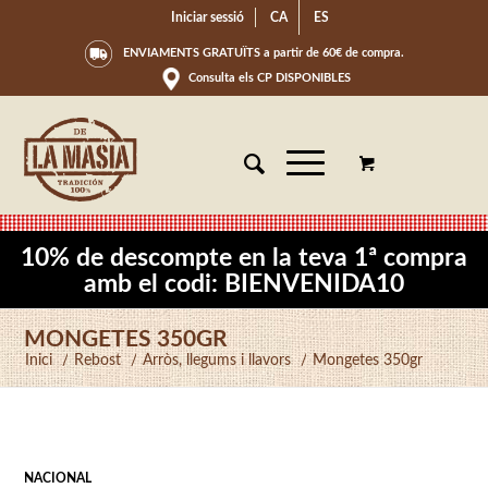
Iniciar sessió
CA
ES
ENVIAMENTS GRATUÏTS a partir de 60€ de compra.
Consulta els CP DISPONIBLES
10% de descompte en la teva 1ª compra
amb el codi: BIENVENIDA10
MONGETES 350GR
Inici
/
Rebost
/
Arròs, llegums i llavors
/
Mongetes 350gr
NACIONAL