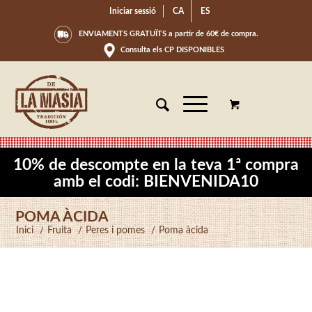
Iniciar sessió
CA
ES
ENVIAMENTS GRATUÏTS a partir de 60€ de compra.
Consulta els CP DISPONIBLES
10% de descompte en la teva 1ª compra
amb el codi: BIENVENIDA10
POMA ÀCIDA
Inici
/
Fruita
/
Peres i pomes
/
Poma àcida