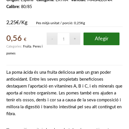
Calibre:
80/85
2,25€/Kg
Pes mitjà unitat / porció: 0,25Kg
0,56
Afegir
€
Categories:
Fruita
,
Peres i
pomes
La poma àcida és una fruita deliciosa amb un gran poder
antioxidant. Entre les seves propietats beneficioses
destaquem l’aportació en vitamines A, B i C, i els minerals que
aporta al nostre organisme. Les pomes també ens ajuden a
tenir els ossos, dents i cor sa a causa de la seva composició i
millora la digestió i transito intestinal pel seu alt contingut en
fibra.