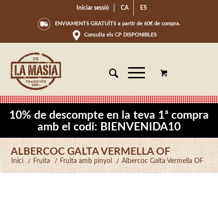
Iniciar sessió
CA
ES
ENVIAMENTS GRATUÏTS a partir de 60€ de compra.
Consulta els CP DISPONIBLES
10% de descompte en la teva 1ª compra
amb el codi: BIENVENIDA10
ALBERCOC GALTA VERMELLA OF
Inici
/
Fruita
/
Fruita amb pinyol
/
Albercoc Galta Vermella OF