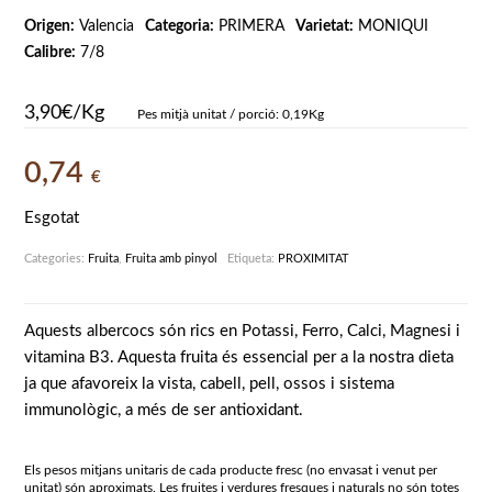
Origen:
Valencia
Categoria:
PRIMERA
Varietat:
MONIQUI
Calibre:
7/8
3,90€/Kg
Pes mitjà unitat / porció: 0,19Kg
0,74
€
Esgotat
Categories:
Fruita
,
Fruita amb pinyol
Etiqueta:
PROXIMITAT
Aquests albercocs són rics en Potassi, Ferro, Calci, Magnesi i
vitamina B3. Aquesta fruita és essencial per a la nostra dieta
ja que afavoreix la vista, cabell, pell, ossos i sistema
immunològic, a més de ser antioxidant.
Els pesos mitjans unitaris de cada producte fresc (no envasat i venut per
unitat) són aproximats. Les fruites i verdures fresques i naturals no són totes