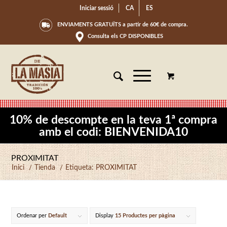
Iniciar sessió
CA
ES
ENVIAMENTS GRATUÏTS a partir de 60€ de compra.
Consulta els CP DISPONIBLES
10% de descompte en la teva 1ª compra
amb el codi: BIENVENIDA10
PROXIMITAT
Inici
/
Tienda
/
Etiqueta: PROXIMITAT
Ordenar per
Default
Display
15 Productes per pàgina