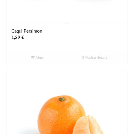
Caqui Persimon
1,29
€
Afegir
Mostrar detalls