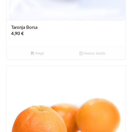
Taronja Borsa
4,90
€
Afegir
Mostrar detalls