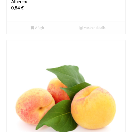
Albercoc
0,84
€
Afegir
Mostrar detalls