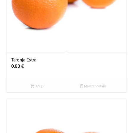
Taronja Extra
0,83
€
Afegir
Mostrar detalls