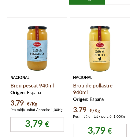
NACIONAL
NACIONAL
Brou pescat 940ml
Brou de pollastre
940ml
Origen:
España
Origen:
España
3,79
€/Kg
3,79
Pes mitjà unitat / porció: 1,00Kg
€/Kg
Pes mitjà unitat / porció: 1,00Kg
3,79
€
3,79
€