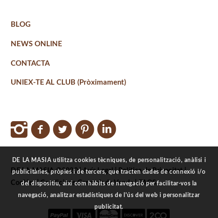
BLOG
NEWS ONLINE
CONTACTA
UNIEX-TE AL CLUB (Pròximament)
DE LA MASIA utilitza cookies tècniques, de personalització, anàlisi i
DE LA MASIA ©2020 |
Avís Legal
|
Política de Privacitat
|
publicitàries, pròpies i de tercers, que tracten dades de connexió i/o
Cookies
|
Condicions Generals de Venda
|
FAQS
del dispositiu, així com hàbits de navegació per facilitar-vos la
navegació, analitzar estadístiques de l'ús del web i personalitzar
publicitat.