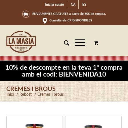
Iniciar sessió
CA
ES
ENVIAMENTS GRATUÏTS a partir de 60€ de compra.
Consulta els CP DISPONIBLES
10% de descompte en la teva 1ª compra
amb el codi: BIENVENIDA10
CREMES I BROUS
Inici
/
Rebost
/
Cremes i brous