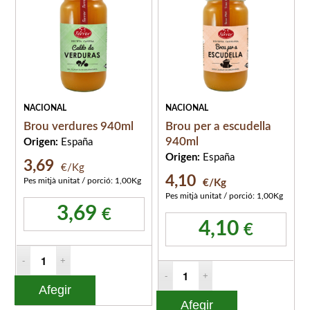
NACIONAL
NACIONAL
Brou verdures 940ml
Brou per a escudella
940ml
Origen:
España
Origen:
España
3,69
€/Kg
4,10
Pes mitjà unitat / porció: 1,00Kg
€/Kg
Pes mitjà unitat / porció: 1,00Kg
3,69
€
4,10
€
Afegir
Afegir