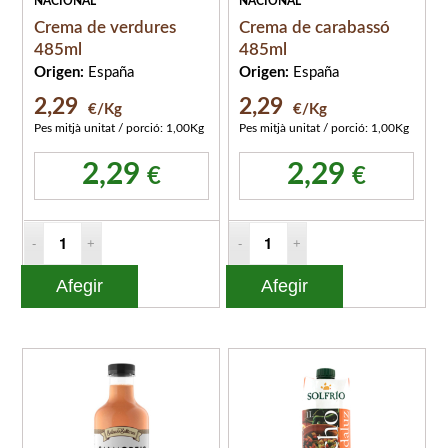
NACIONAL
NACIONAL
Crema de verdures
Crema de carabassó
485ml
485ml
Origen:
España
Origen:
España
2,29
2,29
€/Kg
€/Kg
Pes mitjà unitat / porció: 1,00Kg
Pes mitjà unitat / porció: 1,00Kg
2,29
2,29
€
€
Afegir
Afegir