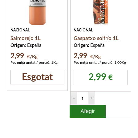
NACIONAL
NACIONAL
Salmorejo 1L
Gaspatxo solfrío 1L
Origen:
España
Origen:
España
2,99
2,99
€/Kg
€/Kg
Pes mitjà unitat / porció: 1Kg
Pes mitjà unitat / porció: 1,00Kg
Esgotat
2,99
€
Afegir