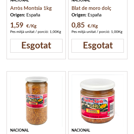
NACIONAL
NACIONAL
Arròs Montsia 1kg
Blat de moro dolç
Origen:
España
Origen:
España
1,59
0,85
€/Kg
€/Kg
Pes mitjà unitat / porció: 1,00Kg
Pes mitjà unitat / porció: 1,00Kg
Esgotat
Esgotat
NACIONAL
NACIONAL