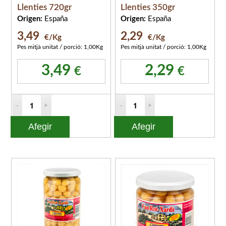
Llenties 720gr
Llenties 350gr
Origen:
España
Origen:
España
3,49
2,29
€/Kg
€/Kg
Pes mitjà unitat / porció: 1,00Kg
Pes mitjà unitat / porció: 1,00Kg
3,49
2,29
€
€
Afegir
Afegir