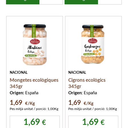
NACIONAL
NACIONAL
Mongetes ecològiques
Cigrons ecològics
345gr
345gr
Origen:
España
Origen:
España
1,69
1,69
€/Kg
€/Kg
Pes mitjà unitat / porció: 1,00Kg
Pes mitjà unitat / porció: 1,00Kg
1,69
1,69
€
€