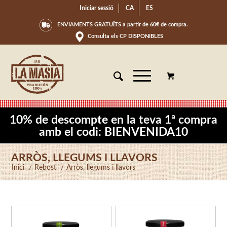
Iniciar sessió
CA
ES
ENVIAMENTS GRATUÏTS a partir de 60€ de compra.
Consulta els CP DISPONIBLES
10% de descompte en la teva 1ª compra
amb el codi: BIENVENIDA10
ARRÒS, LLEGUMS I LLAVORS
Inici
/
Rebost
/
Arròs, llegums i llavors