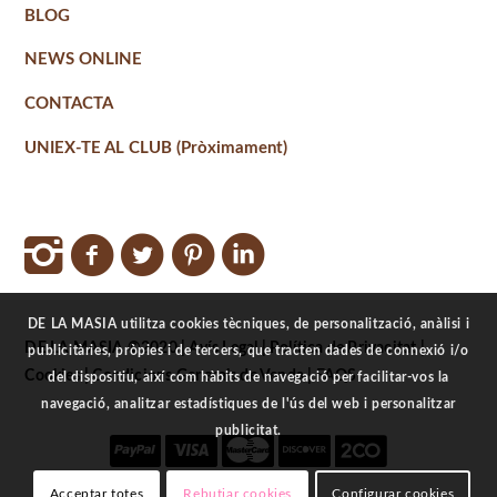
BLOG
NEWS ONLINE
CONTACTA
UNIEX-TE AL CLUB (Pròximament)
DE LA MASIA utilitza cookies tècniques, de personalització, anàlisi i
DE LA MASIA ©2020 |
Avís Legal
|
Política de Privacitat
|
publicitàries, pròpies i de tercers, que tracten dades de connexió i/o
Cookies
|
Condicions Generals de Venda
|
FAQS
del dispositiu, així com hàbits de navegació per facilitar-vos la
navegació, analitzar estadístiques de l'ús del web i personalitzar
publicitat.
Acceptar totes
Rebutjar cookies
Configurar cookies