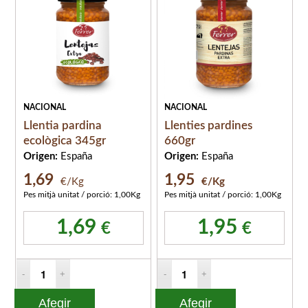
NACIONAL
NACIONAL
Llentia pardina
Llenties pardines
ecològica 345gr
660gr
Origen:
España
Origen:
España
1,69
1,95
€/Kg
€/Kg
Pes mitjà unitat / porció: 1,00Kg
Pes mitjà unitat / porció: 1,00Kg
1,69
1,95
€
€
Afegir
Afegir