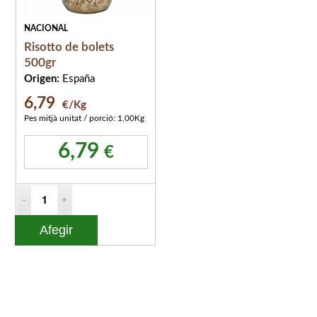
NACIONAL
Risotto de bolets
500gr
Origen:
España
6,79
€/Kg
Pes mitjà unitat / porció: 1,00Kg
6,79
€
Afegir