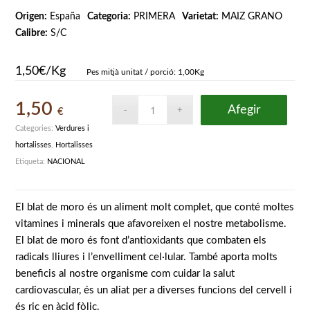
Origen:
España
Categoria:
PRIMERA
Varietat:
MAIZ GRANO
Calibre:
S/C
1,50€/Kg
Pes mitjà unitat / porció: 1,00Kg
1,50
Afegir
€
Categories:
Verdures i
hortalisses
,
Hortalisses
Etiqueta:
NACIONAL
El blat de moro és un aliment molt complet, que conté moltes
vitamines i minerals que afavoreixen el nostre metabolisme.
El blat de moro és font d’antioxidants que combaten els
radicals lliures i l’envelliment cel·lular. També aporta molts
beneficis al nostre organisme com cuidar la salut
cardiovascular, és un aliat per a diverses funcions del cervell i
és ric en àcid fòlic.