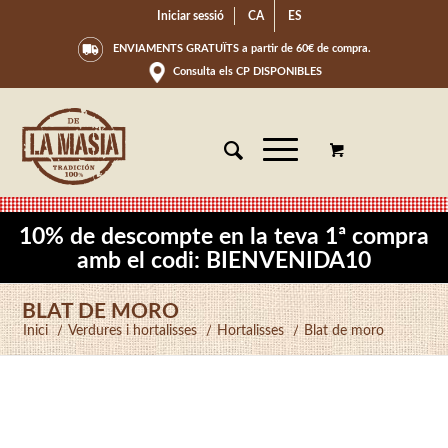
Iniciar sessió
CA
ES
ENVIAMENTS GRATUÏTS a partir de 60€ de compra.
Consulta els CP DISPONIBLES
10% de descompte en la teva 1ª compra
amb el codi: BIENVENIDA10
BLAT DE MORO
Inici
/
Verdures i hortalisses
/
Hortalisses
/
Blat de moro