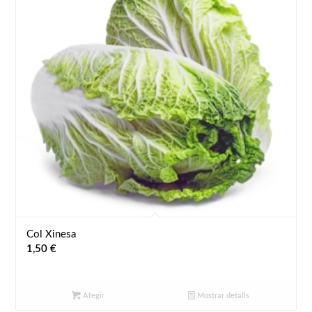
Col Xinesa
1,50
€
Afegir
Mostrar detalls