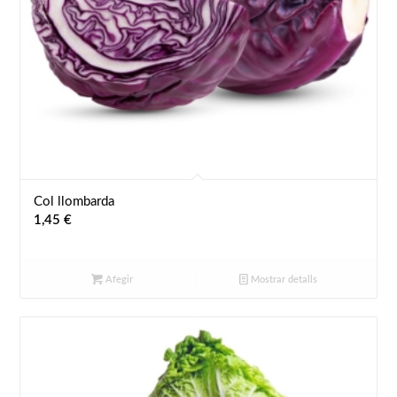
Col llombarda
1,45
€
Afegir
Mostrar detalls