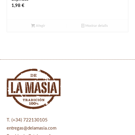
1,98
€
Afegir
Mostrar detalls
T. (+34) 722130105
entregas@delamasia.com