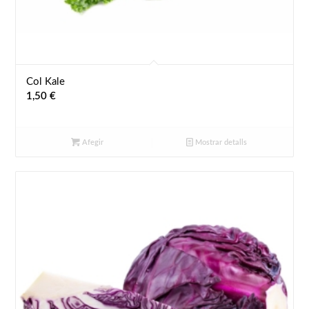
Col Kale
1,50
€
Afegir
Mostrar detalls