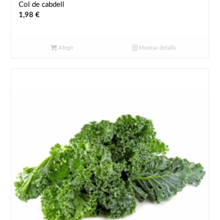
Col de cabdell
1,98
€
Afegir
Mostrar detalls