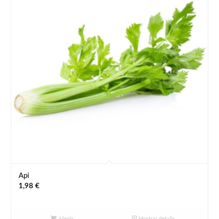
Api
1,98
€
Afegir
Mostrar detalls