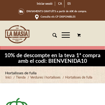
Iniciar sessió
CA
ES
ENVIAMENTS GRATUÏTS a partir de 60€ de compra.
Consulta els CP DISPONIBLES
10% de descompte en la teva 1ª compra
amb el codi: BIENVENIDA10
Hortalisses de fulla
Inici
/
Tienda
/
Verdures i hortalisses
/
Hortalisses de fulla