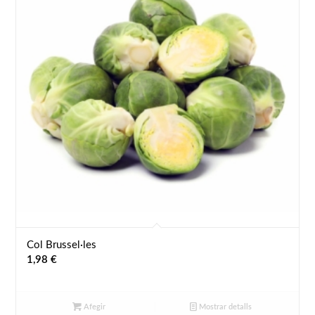
Col Brussel·les
1,98
€
Afegir
Mostrar detalls