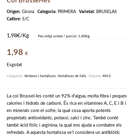
Col Brussel·les
Origen:
Girona
Categoria:
PRIMERA
Varietat:
BRUSELAS
Calibre:
S/C
1,98€/Kg
Pes mitjà unitat / porció: 1,00Kg
1,98
€
Esgotat
Categories:
Verdures i hortalisses
,
Hortalisses de fulla
Etiqueta:
KM.0
La col Brussel·les conté un 92% d’aigua, molta fibra i poques
calories i hidrats de carboni. És rica en vitamines A, C, E i B i
en minerals com el sofre, la qual cosa aporta potents
propietats antioxidants, potassi, calci i zinc. També conté
també àcid fòlic i arginina, la qual ens ajuda a combatre els
refredats. A aquesta hortalissa se’l considera un antibiòtic