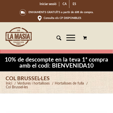
Iniciar sessió
CA
ES
ENVIAMENTS GRATUÏTS a partir de 60€ de compra.
Consulta els CP DISPONIBLES
10% de descompte en la teva 1ª compra
amb el codi: BIENVENIDA10
COL BRUSSEL·LES
Inici
/
Verdures i hortalisses
/
Hortalisses de fulla
/
Col Brussel·les