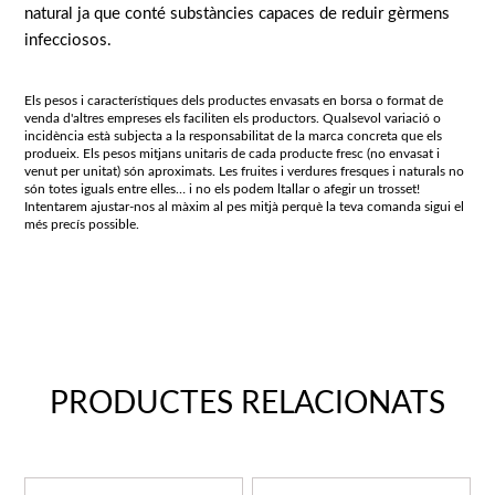
natural ja que conté substàncies capaces de reduir gèrmens
infecciosos.
Els pesos i característiques dels productes envasats en borsa o format de
venda d'altres empreses els faciliten els productors. Qualsevol variació o
incidència està subjecta a la responsabilitat de la marca concreta que els
produeix. Els pesos mitjans unitaris de cada producte fresc (no envasat i
venut per unitat) són aproximats. Les fruites i verdures fresques i naturals no
són totes iguals entre elles… i no els podem ltallar o afegir un trosset!
Intentarem ajustar-nos al màxim al pes mitjà perquè la teva comanda sigui el
més precís possible.
PRODUCTES RELACIONATS