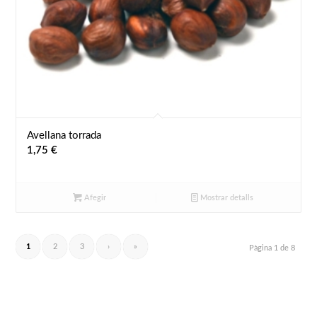
Avellana torrada
1,75
€
Afegir
Mostrar detalls
1
2
3
›
»
Pàgina 1 de 8