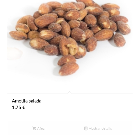
Ametlla salada
1,75
€
Afegir
Mostrar detalls