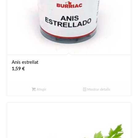
Anís estrellat
1,59
€
Afegir
Mostrar detalls