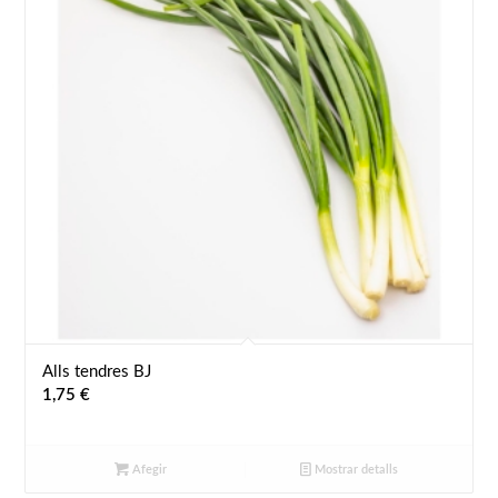
Alls tendres BJ
1,75
€
Afegir
Mostrar detalls