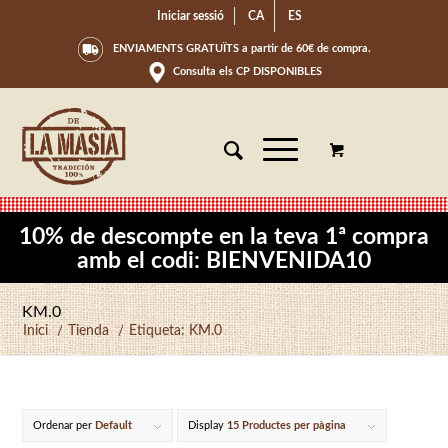
Iniciar sessió
CA
ES
ENVIAMENTS GRATUÏTS a partir de 60€ de compra.
Consulta els CP DISPONIBLES
10% de descompte en la teva 1ª compra
amb el codi: BIENVENIDA10
KM.0
Inici
/
Tienda
/
Etiqueta: KM.0
Ordenar per
Default
Display
15 Productes per pàgina