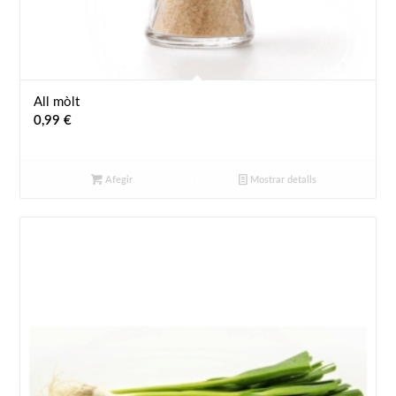
All mòlt
0,99
€
Afegir
Mostrar detalls