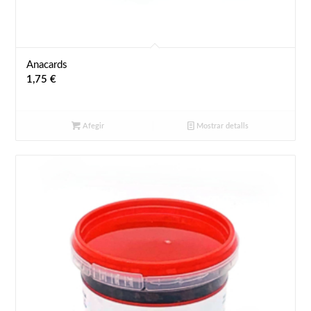
Anacards
1,75
€
Afegir
Mostrar detalls