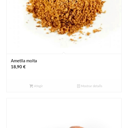
Ametlla molta
18,90
€
Afegir
Mostrar detalls