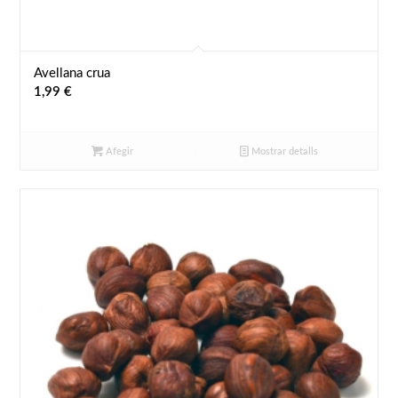
Avellana crua
1,99
€
Afegir
Mostrar detalls