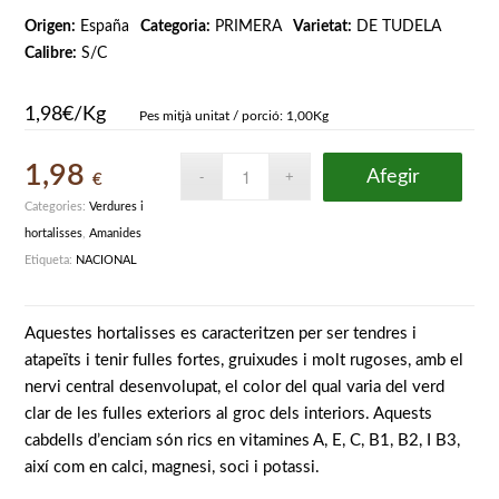
Origen:
España
Categoria:
PRIMERA
Varietat:
DE TUDELA
Calibre:
S/C
1,98€/Kg
Pes mitjà unitat / porció: 1,00Kg
1,98
Afegir
€
Categories:
Verdures i
hortalisses
,
Amanides
Etiqueta:
NACIONAL
Aquestes hortalisses es caracteritzen per ser tendres i
atapeïts i tenir fulles fortes, gruixudes i molt rugoses, amb el
nervi central desenvolupat, el color del qual varia del verd
clar de les fulles exteriors al groc dels interiors. Aquests
cabdells d’enciam són rics en vitamines A, E, C, B1, B2, I B3,
així com en calci, magnesi, soci i potassi.