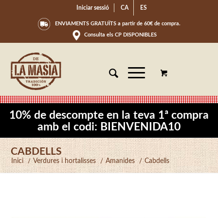
Iniciar sessió
CA
ES
ENVIAMENTS GRATUÏTS a partir de 60€ de compra.
Consulta els CP DISPONIBLES
10% de descompte en la teva 1ª compra
amb el codi: BIENVENIDA10
CABDELLS
Inici
/
Verdures i hortalisses
/
Amanides
/
Cabdells