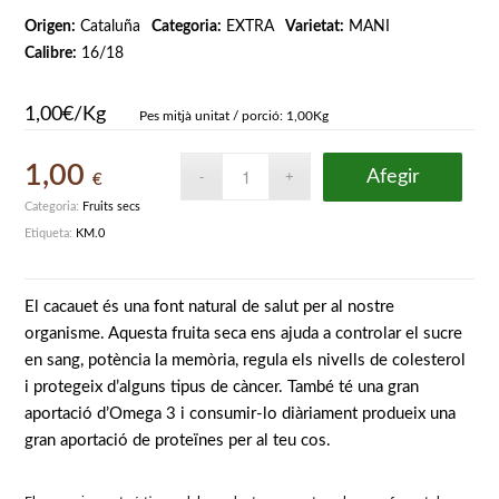
Origen:
Cataluña
Categoria:
EXTRA
Varietat:
MANI
Calibre:
16/18
1,00€/Kg
Pes mitjà unitat / porció: 1,00Kg
1,00
Afegir
€
Categoria:
Fruits secs
Etiqueta:
KM.0
El cacauet és una font natural de salut per al nostre
organisme. Aquesta fruita seca ens ajuda a controlar el sucre
en sang, potència la memòria, regula els nivells de colesterol
i protegeix d’alguns tipus de càncer. També té una gran
aportació d’Omega 3 i consumir-lo diàriament produeix una
gran aportació de proteïnes per al teu cos.