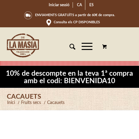
Iniciar sessió
CA
ES
ENVIAMENTS GRATUÏTS a partir de 60€ de compra.
Consulta els CP DISPONIBLES
10% de descompte en la teva 1ª compra
amb el codi: BIENVENIDA10
CACAUETS
Inici
/
Fruits secs
/
Cacauets