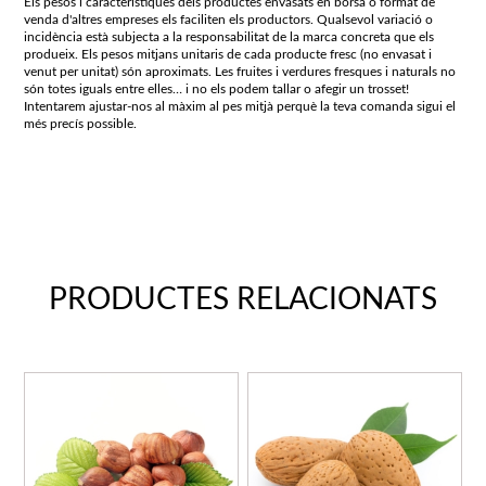
Els pesos i característiques dels productes envasats en borsa o format de
venda d'altres empreses els faciliten els productors. Qualsevol variació o
incidència està subjecta a la responsabilitat de la marca concreta que els
produeix. Els pesos mitjans unitaris de cada producte fresc (no envasat i
venut per unitat) són aproximats. Les fruites i verdures fresques i naturals no
són totes iguals entre elles… i no els podem tallar o afegir un trosset!
Intentarem ajustar-nos al màxim al pes mitjà perquè la teva comanda sigui el
més precís possible.
PRODUCTES RELACIONATS