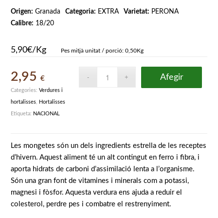
Origen:
Granada
Categoria:
EXTRA
Varietat:
PERONA
Calibre:
18/20
5,90€/Kg
Pes mitjà unitat / porció: 0,50Kg
2,95
Afegir
€
Categories:
Verdures i
hortalisses
,
Hortalisses
Etiqueta:
NACIONAL
Les mongetes són un dels ingredients estrella de les receptes
d’hivern. Aquest aliment té un alt contingut en ferro i fibra, i
aporta hidrats de carboni d’assimilació lenta a l’organisme.
Són una gran font de vitamines i minerals com a potassi,
magnesi i fòsfor. Aquesta verdura ens ajuda a reduir el
colesterol, perdre pes i combatre el restrenyiment.