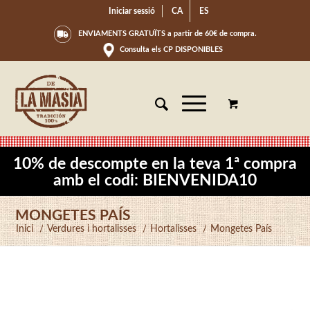
Iniciar sessió
CA
ES
ENVIAMENTS GRATUÏTS a partir de 60€ de compra.
Consulta els CP DISPONIBLES
10% de descompte en la teva 1ª compra
amb el codi: BIENVENIDA10
MONGETES PAÍS
Inici
/
Verdures i hortalisses
/
Hortalisses
/
Mongetes País