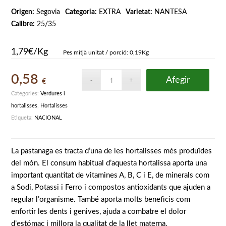
Origen:
Segovia
Categoria:
EXTRA
Varietat:
NANTESA
Calibre:
25/35
1,79€/Kg
Pes mitjà unitat / porció: 0,19Kg
0,58
Afegir
€
Categories:
Verdures i
hortalisses
,
Hortalisses
Etiqueta:
NACIONAL
La pastanaga es tracta d’una de les hortalisses més produïdes
del món. El consum habitual d’aquesta hortalissa aporta una
important quantitat de vitamines A, B, C i E, de minerals com
a Sodi, Potassi i Ferro i compostos antioxidants que ajuden a
regular l’organisme. També aporta molts beneficis com
enfortir les dents i genives, ajuda a combatre el dolor
d’estómac i millora la qualitat de la llet materna.