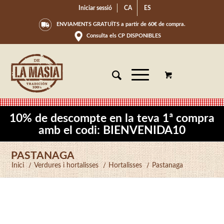
Iniciar sessió
CA
ES
ENVIAMENTS GRATUÏTS a partir de 60€ de compra.
Consulta els CP DISPONIBLES
10% de descompte en la teva 1ª compra
amb el codi: BIENVENIDA10
PASTANAGA
Inici
/
Verdures i hortalisses
/
Hortalisses
/
Pastanaga