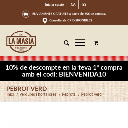
Iniciar sessió
CA
ES
ENVIAMENTS GRATUÏTS a partir de 60€ de compra.
Consulta els CP DISPONIBLES
10% de descompte en la teva 1ª compra
amb el codi: BIENVENIDA10
PEBROT VERD
Inici
/
Verdures i hortalisses
/
Pebrots
/
Pebrot verd