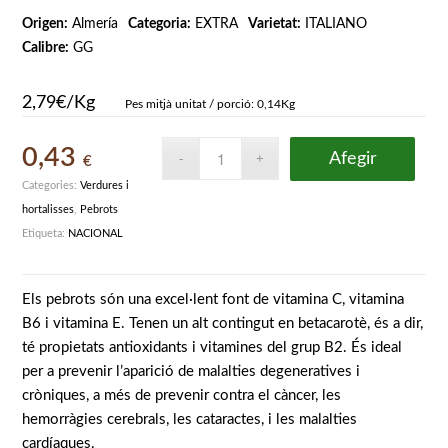
Origen:
Almería
Categoria:
EXTRA
Varietat:
ITALIANO
Calibre:
GG
2,79€/Kg
Pes mitjà unitat / porció: 0,14Kg
0,43
Afegir
€
Categories:
Verdures i
hortalisses
,
Pebrots
Etiqueta:
NACIONAL
Els pebrots són una excel·lent font de vitamina C, vitamina
B6 i vitamina E. Tenen un alt contingut en betacarotè, és a dir,
té propietats antioxidants i vitamines del grup B2. És ideal
per a prevenir l’aparició de malalties degeneratives i
cròniques, a més de prevenir contra el càncer, les
hemorràgies cerebrals, les cataractes, i les malalties
cardíaques.