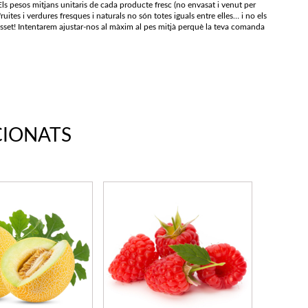
ls pesos mitjans unitaris de cada producte fresc (no envasat i venut per
ruites i verdures fresques i naturals no són totes iguals entre elles… i no els
osset! Intentarem ajustar-nos al màxim al pes mitjà perquè la teva comanda
CIONATS