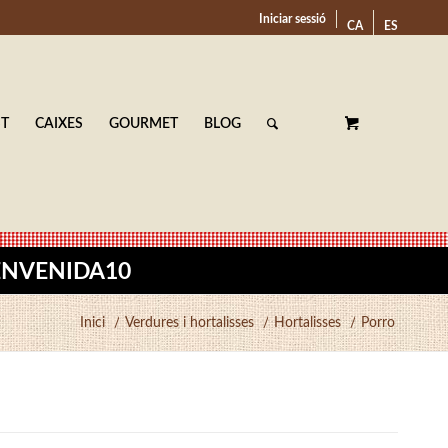
Iniciar sessió
CA
ES
ST
CAIXES
GOURMET
BLOG
BIENVENIDA10
Inici
/
Verdures i hortalisses
/
Hortalisses
/
Porro