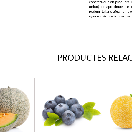
concreta que els produeix. E
unitat) són aproximats. Les f
podem ltallar o afegir un tr
sigui el més precís possible.
PRODUCTES RELA