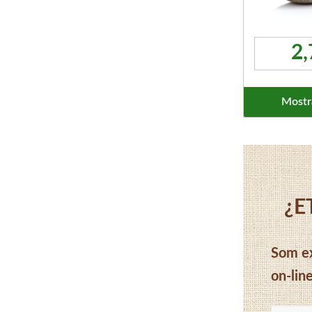
2
Mostra
¿E
Som ex
on-line