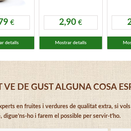
,79
2,90
€
€
r detalls
Mostrar detalls
Mos
T VE DE GUST ALGUNA COSA ESP
perts en fruites i verdures de qualitat extra, si vol
, digue’ns-ho i farem el possible per servir-t’ho.