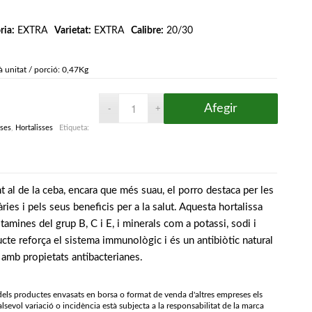
ria:
EXTRA
Varietat:
EXTRA
Calibre:
20/30
à unitat / porció: 0,47Kg
Afegir
sses
,
Hortalisses
Etiqueta:
al de la ceba, encara que més suau, el porro destaca per les
ries i pels seus beneficis per a la salut. Aquesta hortalissa
tamines del grup B, C i E, i minerals com a potassi, sodi i
te reforça el sistema immunològic i és un antibiòtic natural
amb propietats antibacterianes.
 dels productes envasats en borsa o format de venda d'altres empreses els
lsevol variació o incidència està subjecta a la responsabilitat de la marca