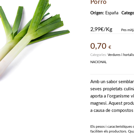
Porro
Origen:
España
Catego
2,99€/Kg
Pes mitj
0,70
€
Categories:
Verdures i hortali
NACIONAL
Amb un sabor semblant 
seves propietats culinà
aporta a l’organisme vi
magnesi. Aquest produc
a causa de compostos 
Els pesos i característiques
faciliten els productors. Qua