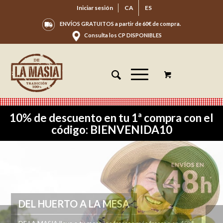
Iniciar sesión
CA
ES
ENVÍOS GRATUITOS a partir de 60€ de compra.
Consulta los CP DISPONIBLES
10% de descuento en tu 1ª compra con el
código: BIENVENIDA10
ENVÍO GRATUITO DESDE 60€ DE
COMPRA*