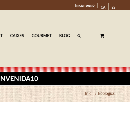
Iniciar sessió
CA
ES
ST
CAIXES
GOURMET
BLOG
BIENVENIDA10
Inici
/
Ecològics