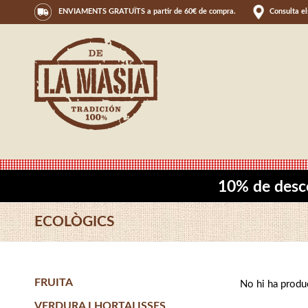
ENVIAMENTS GRATUÏTS a partir de 60€ de compra.
Consulta e
10% de desc
ECOLÒGICS
FRUITA
No hi ha produ
VERDURA I HORTALISSES