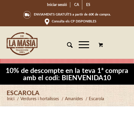
Iniciar sessió
CA
ES
ENVIAMENTS GRATUÏTS a partir de 60€ de compra.
Consulta els CP DISPONIBLES
10% de descompte en la teva 1ª compra
amb el codi: BIENVENIDA10
ESCAROLA
Inici
/
Verdures i hortalisses
/
Amanides
/
Escarola