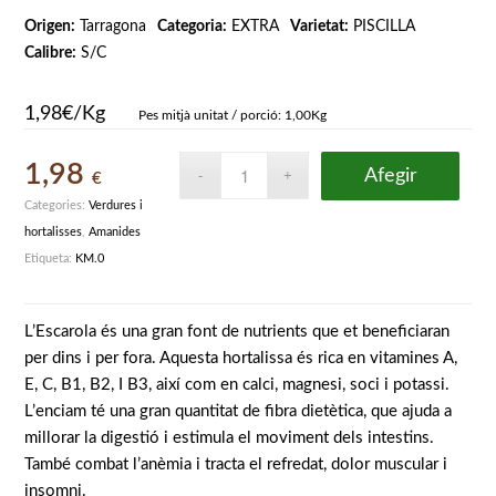
Origen:
Tarragona
Categoria:
EXTRA
Varietat:
PISCILLA
Calibre:
S/C
1,98€/Kg
Pes mitjà unitat / porció: 1,00Kg
1,98
Afegir
€
Categories:
Verdures i
hortalisses
,
Amanides
Etiqueta:
KM.0
L’Escarola és una gran font de nutrients que et beneficiaran
per dins i per fora. Aquesta hortalissa és rica en vitamines A,
E, C, B1, B2, I B3, així com en calci, magnesi, soci i potassi.
L’enciam té una gran quantitat de fibra dietètica, que ajuda a
millorar la digestió i estimula el moviment dels intestins.
També combat l’anèmia i tracta el refredat, dolor muscular i
insomni.