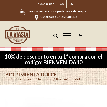
Iniciar sesión
CA
ES
ENVÍOS GRATUITOS a partir de 60€ de compra.
Consulta los CP DISPONIBLES
10% de descuento en tu 1ª compra con el
código: BIENVENIDA10
BIO PIMIENTA DULCE
Inicio
/
Despensa
/
Especias
/
Bio pimienta dulce