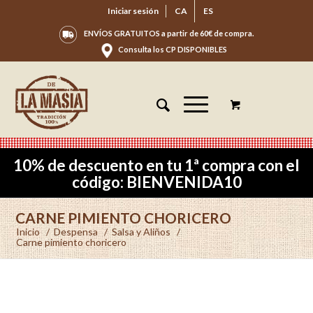
Iniciar sesión
CA
ES
ENVÍOS GRATUITOS a partir de 60€ de compra.
Consulta los CP DISPONIBLES
10% de descuento en tu 1ª compra con el
código: BIENVENIDA10
CARNE PIMIENTO CHORICERO
Inicio
/
Despensa
/
Salsa y Aliños
/
Carne pimiento choricero