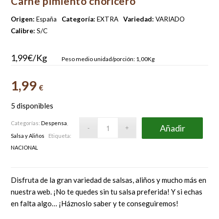
Carne pimiento choricero
Origen:
España
Categoría:
EXTRA
Variedad:
VARIADO
Calibre:
S/C
1,99€/Kg
Peso medio unidad/porción: 1,00Kg
1,99
€
5 disponibles
Categorías:
Despensa
,
Añadir
Salsa y Aliños
Etiqueta:
NACIONAL
Disfruta de la gran variedad de salsas, aliños y mucho más en
nuestra web. ¡No te quedes sin tu salsa preferida! Y si echas
en falta algo… ¡Háznoslo saber y te conseguiremos!