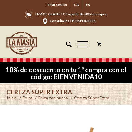
Iniciar sesión
CA
ES
ENVÍOS GRATUITOS a partir de 60€ de compra.
Consulta los CP DISPONIBLES
10% de descuento en tu 1ª compra con el
código: BIENVENIDA10
CEREZA SÚPER EXTRA
Inicio
/
Fruta
/
Fruta con hueso
/
Cereza Súper Extra