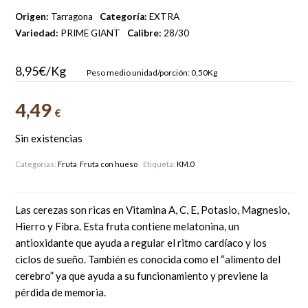
Origen:
Tarragona
Categoría:
EXTRA
Variedad:
PRIME GIANT
Calibre:
28/30
8,95€/Kg
Peso medio unidad/porción: 0,50Kg
4,49
€
Sin existencias
Categorías:
Fruta
,
Fruta con hueso
Etiqueta:
KM.0
Las cerezas son ricas en Vitamina A, C, E, Potasio, Magnesio,
Hierro y Fibra. Esta fruta contiene melatonina, un
antioxidante que ayuda a regular el ritmo cardíaco y los
ciclos de sueño. También es conocida como el “alimento del
cerebro” ya que ayuda a su funcionamiento y previene la
pérdida de memoria.