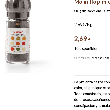
Molinillo pimi
Origen:
Barcelona
Cat
2,69€/Kg
Peso me
2,69
€
10 disponibles
Categorías:
Despensa
,
Espe
La pimienta negra cont
calor, al igual que ot
Todo combinado, estos
dolorosos, sabañones, 
constipación y la mala