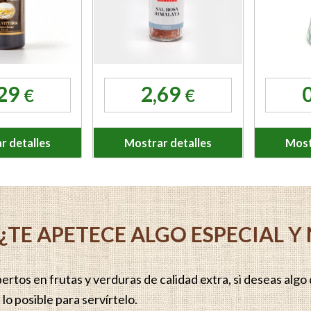
,29
2,69
€
€
r detalles
Mostrar detalles
Most
¿TE APETECE ALGO ESPECIAL 
rtos en frutas y verduras de calidad extra, si deseas algo q
lo posible para servírtelo.