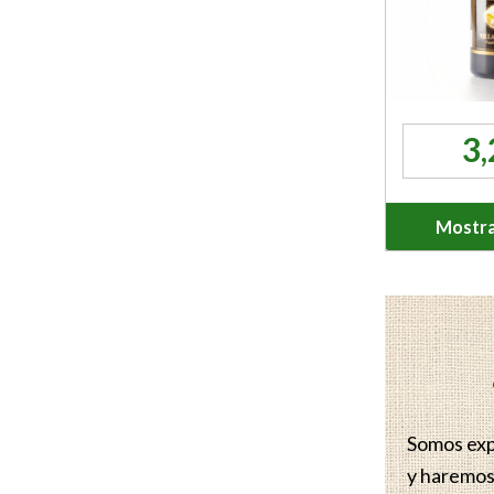
3
Mostra
Somos expe
y haremos 