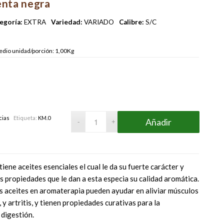
enta negra
egoría:
EXTRA
Variedad:
VARIADO
Calibre:
S/C
dio unidad/porción: 1,00Kg
cias
Etiqueta:
KM.0
Añadir
iene aceites esenciales el cual le da su fuerte carácter y
ras propiedades que le dan a esta especia su calidad aromática.
 aceites en aromaterapia pueden ayudar en aliviar músculos
y artritis, y tienen propiedades curativas para la
 digestión.