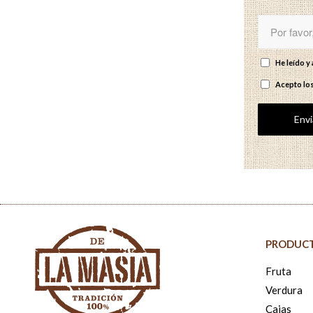
He leído 
Acepto lo
PRODUC
Fruta
Verdura
Cajas