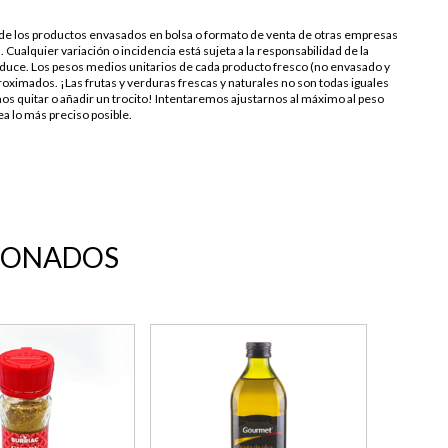
s de los productos envasados en bolsa o formato de venta de otras empresas
. Cualquier variación o incidencia está sujeta a la responsabilidad de la
duce. Los pesos medios unitarios de cada producto fresco (no envasado y
oximados. ¡Las frutas y verduras frescas y naturales no son todas iguales
os quitar o añadir un trocito! Intentaremos ajustarnos al máximo al peso
a lo más preciso posible.
IONADOS