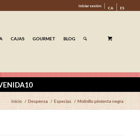
Iniciar sesión
CA
ES
A
CAJAS
GOURMET
BLOG
ENVENIDA10
Inicio
/
Despensa
/
Especias
/
Molinillo pimienta negra