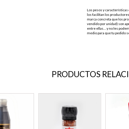
Los pesos y característica
los facilitan los productores
marca concreta que los pro
vendido por unidad) son apr
entre ellas… y no les podem
medio para que tu pedido se
PRODUCTOS RELAC