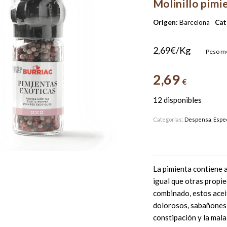
Molinillo pimi
Origen:
Barcelona
Cat
2,69€/Kg
Peso me
2,69
€
12 disponibles
Categorías:
Despensa
,
Espe
La pimienta contiene ac
igual que otras propie
combinado, estos acei
dolorosos, sabañones, 
constipación y la mala