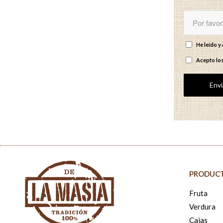
He leído 
Acepto lo
PRODUC
Fruta
Verdura
Cajas