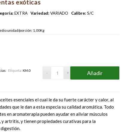
entas exóticas
egoría:
EXTRA
Variedad:
VARIADO
Calibre:
S/C
dio unidad/porción: 1,00Kg
cias
Etiqueta:
KM.0
Añadir
eites esenciales el cual le da su fuerte carácter y calor, al
dades que le dan a esta especia su calidad aromática. Todo
tes en aromaterapia pueden ayudar en aliviar músculos
y artritis, y tienen propiedades curativas para la
 digestión.