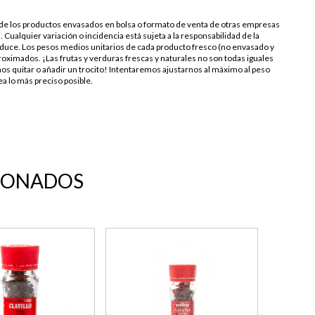
s de los productos envasados en bolsa o formato de venta de otras empresas
. Cualquier variación o incidencia está sujeta a la responsabilidad de la
duce. Los pesos medios unitarios de cada producto fresco (no envasado y
oximados. ¡Las frutas y verduras frescas y naturales no son todas iguales
os quitar o añadir un trocito! Intentaremos ajustarnos al máximo al peso
a lo más preciso posible.
IONADOS