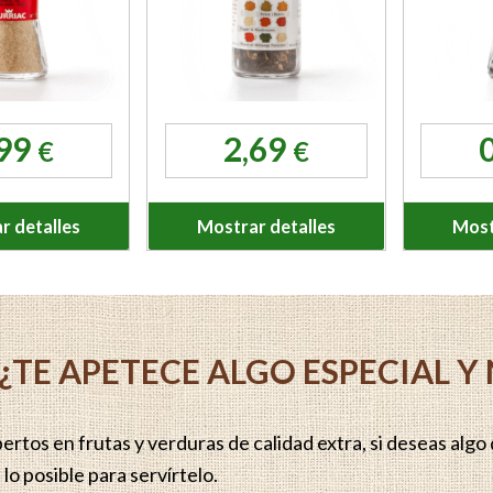
,99
2,69
€
€
r detalles
Mostrar detalles
Most
¿TE APETECE ALGO ESPECIAL 
rtos en frutas y verduras de calidad extra, si deseas algo q
lo posible para servírtelo.