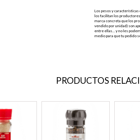
Los pesos y característica
los facilitan los productores
marca concreta que los pro
vendido por unidad) son apr
entre ellas… y no les podem
medio para que tu pedido se
PRODUCTOS RELAC