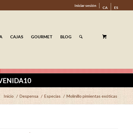
Iniciar sesión
CA
ES
A
CAJAS
GOURMET
BLOG
ENVENIDA10
Inicio
/
Despensa
/
Especias
/
Molinillo pimientas exóticas