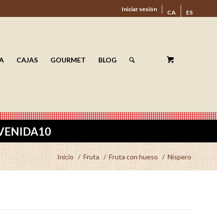
Iniciar sesión
CA
ES
A
CAJAS
GOURMET
BLOG
ENVENIDA10
Inicio
/
Fruta
/
Fruta con hueso
/
Níspero