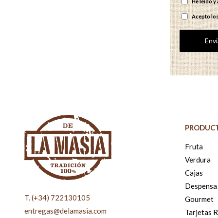
He leído 
Acepto lo
PRODUC
Fruta
Verdura
Cajas
Despensa
T. (+34) 722130105
Gourmet
entregas@delamasia.com
Tarjetas 