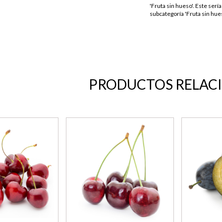
'Fruta sin hueso'. Este sería
subcategoría 'Fruta sin hues
PRODUCTOS RELAC