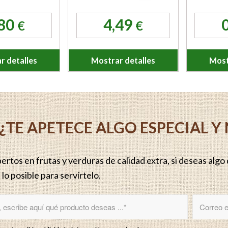
,80
4,49
€
€
r detalles
Mostrar detalles
Most
¿TE APETECE ALGO ESPECIAL 
rtos en frutas y verduras de calidad extra, si deseas algo q
lo posible para servírtelo.