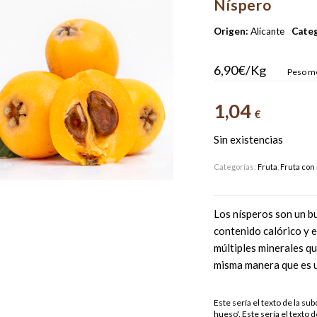
Níspero
Origen:
Alicante
Categ
6,90€/Kg
Peso me
1,04
€
Sin existencias
Categorías:
Fruta
,
Fruta con
Los nísperos son un b
contenido calórico y e
múltiples minerales que
misma manera que es u
Este sería el texto de la sub
hueso'. Este sería el texto d