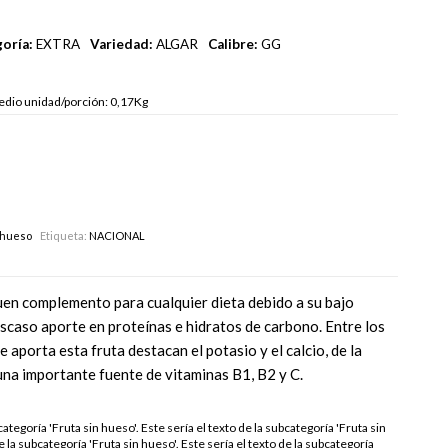
oría:
EXTRA
Variedad:
ALGAR
Calibre:
GG
dio unidad/porción: 0,17Kg
 hueso
Etiqueta:
NACIONAL
uen complemento para cualquier dieta debido a su bajo
scaso aporte en proteínas e hidratos de carbono. Entre los
 aporta esta fruta destacan el potasio y el calcio, de la
na importante fuente de vitaminas B1, B2 y C.
categoría 'Fruta sin hueso'. Este sería el texto de la subcategoría 'Fruta sin
e la subcategoría 'Fruta sin hueso'. Este sería el texto de la subcategoría