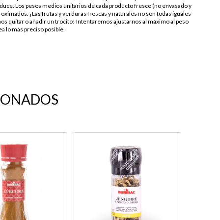
duce. Los pesos medios unitarios de cada producto fresco (no envasado y
oximados. ¡Las frutas y verduras frescas y naturales no son todas iguales
os quitar o añadir un trocito! Intentaremos ajustarnos al máximo al peso
a lo más preciso posible.
IONADOS