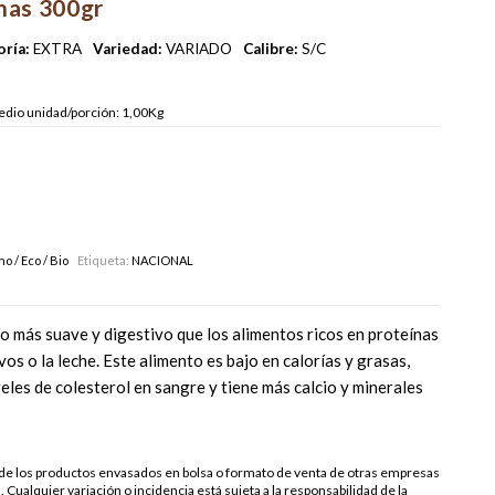
has 300gr
ría:
EXTRA
Variedad:
VARIADO
Calibre:
S/C
dio unidad/porción: 1,00Kg
o / Eco / Bio
Etiqueta:
NACIONAL
to más suave y digestivo que los alimentos ricos en proteínas
vos o la leche. Este alimento es bajo en calorías y grasas,
veles de colesterol en sangre y tiene más calcio y minerales
s de los productos envasados en bolsa o formato de venta de otras empresas
. Cualquier variación o incidencia está sujeta a la responsabilidad de la