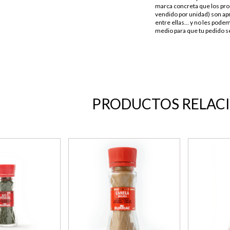
marca concreta que los pro
vendido por unidad) son apr
entre ellas… y no les podem
medio para que tu pedido se
PRODUCTOS RELAC