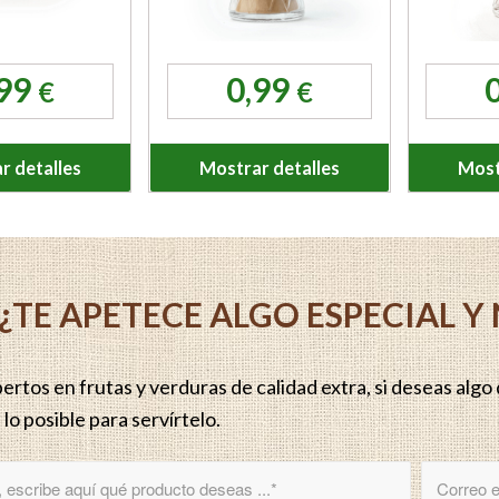
,99
0,99
€
€
r detalles
Mostrar detalles
Most
¿TE APETECE ALGO ESPECIAL 
rtos en frutas y verduras de calidad extra, si deseas algo q
lo posible para servírtelo.