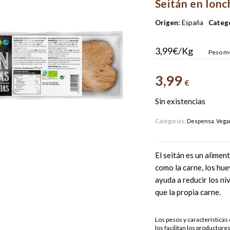
Seitán en lonc
Origen:
España
Catego
3,99€/Kg
Peso me
3,99
€
Sin existencias
Categorías:
Despensa
,
Vegan
El seitán es un alimen
como la carne, los hue
ayuda a reducir los ni
que la propia carne.
Los pesos y característica
los facilitan los productores