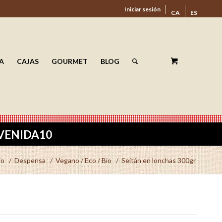
Iniciar sesión
CA
ES
A
CAJAS
GOURMET
BLOG
ENVENIDA10
io
/
Despensa
/
Vegano / Eco / Bio
/
Seitán en lonchas 300gr