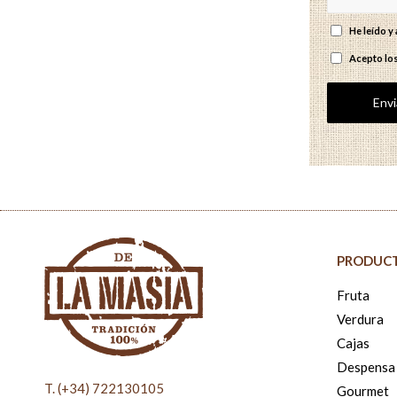
He leído 
Acepto lo
PRODUC
Fruta
Verdura
Cajas
Despensa
T. (+34) 722130105
Gourmet