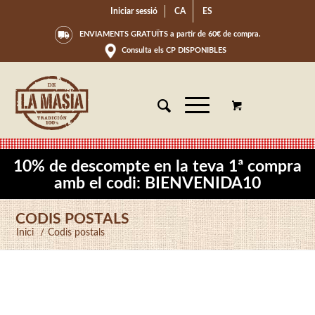
Iniciar sessió
CA
ES
ENVIAMENTS GRATUÏTS a partir de 60€ de compra.
Consulta els CP DISPONIBLES
10% de descompte en la teva 1ª compra
amb el codi: BIENVENIDA10
CODIS POSTALS
Inici
/
Codis postals