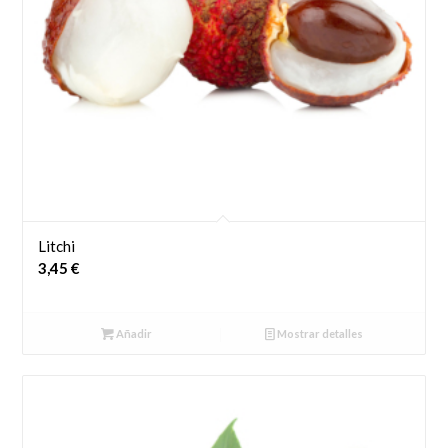
Litchi
3,45
€
Añadir
Mostrar detalles