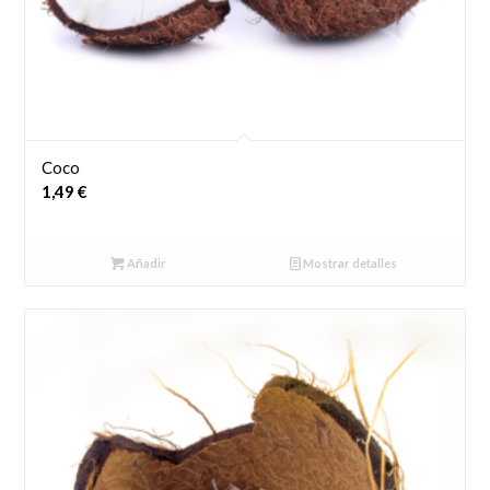
Coco
1,49
€
Añadir
Mostrar detalles