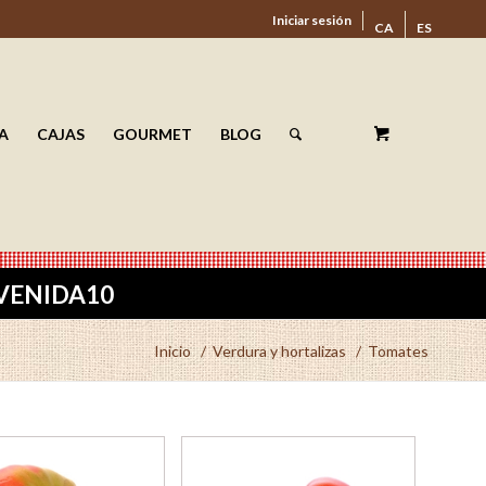
Iniciar sesión
CA
ES
A
CAJAS
GOURMET
BLOG
ENVENIDA10
Inicio
/
Verdura y hortalizas
/
Tomates