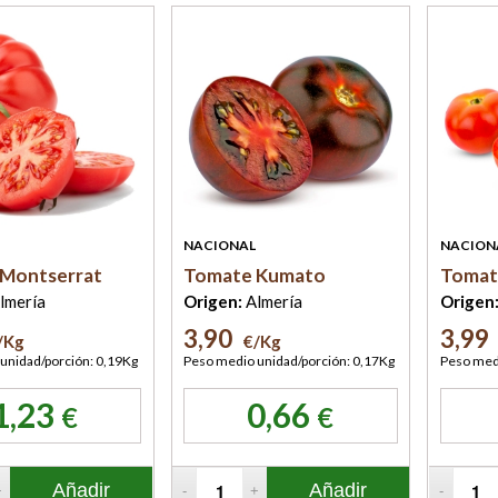
NACIONAL
NACION
Montserrat
Tomate Kumato
Tomate
lmería
Origen:
Almería
Origen
3,90
3,99
/Kg
€/Kg
unidad/porción: 0,19Kg
Peso medio unidad/porción: 0,17Kg
Peso medi
1,23
0,66
€
€
Añadir
Añadir