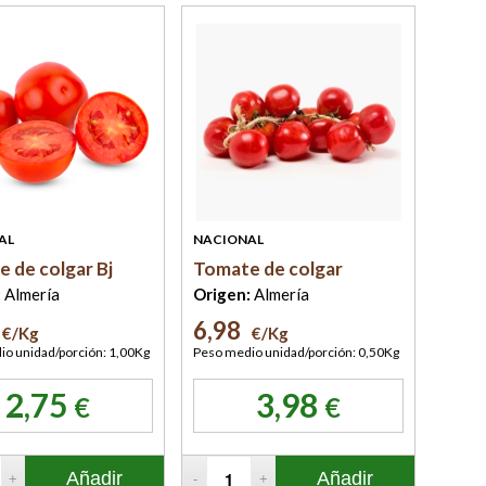
AL
NACIONAL
 de colgar Bj
Tomate de colgar
:
Almería
Origen:
Almería
6,98
€/Kg
€/Kg
o unidad/porción: 1,00Kg
Peso medio unidad/porción: 0,50Kg
2,75
3,98
€
€
Añadir
Añadir