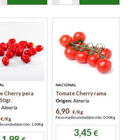
AL
NACIONAL
e Cherry pera
Tomate Cherry rama
50gr.
Origen:
Almería
:
Almería
6,90
€/Kg
Peso medio unidad/porción: 0,50Kg
€/Kg
o unidad/porción: 1,00Kg
3,45
€
1,98
€