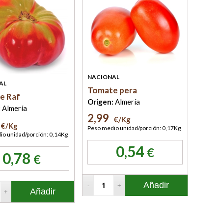
NACIONAL
AL
Tomate pera
e Raf
Origen:
Almería
:
Almería
2,99
€/Kg
€/Kg
Peso medio unidad/porción: 0,17Kg
o unidad/porción: 0,14Kg
0,54
€
0,78
€
Añadir
Añadir