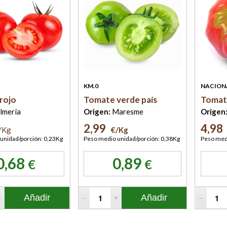
KM.0
NACION
rojo
Tomate verde país
Tomat
lmería
Origen:
Maresme
Origen
2,99
4,98
/Kg
€/Kg
unidad/porción: 0,23Kg
Peso medio unidad/porción: 0,38Kg
Peso medi
0,68
0,89
€
€
Añadir
Añadir