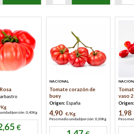
NACIONAL
NACION
 Rosa
Tomate corazón de
Tomat
buey
vaso 2
arbastro
Origen:
España
Origen
/Kg
4,90
1,98
unidad/porción: 0,43Kg
€/Kg
Peso medio unidad/porción: 0,30Kg
Peso medi
2,65
€
1,47
€