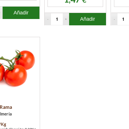
Añadir
Añadir
 Rama
lmería
/Kg