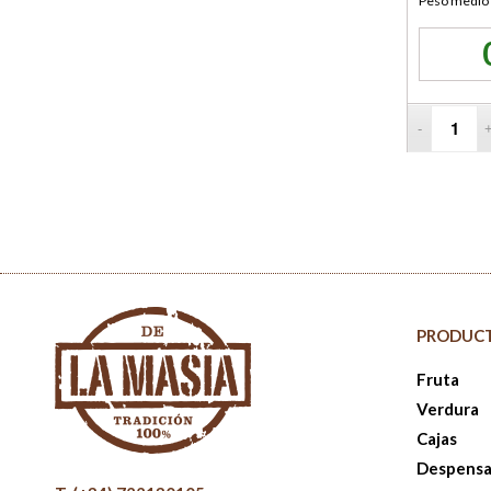
Peso medio 
PRODUC
Fruta
Verdura
Cajas
Despens