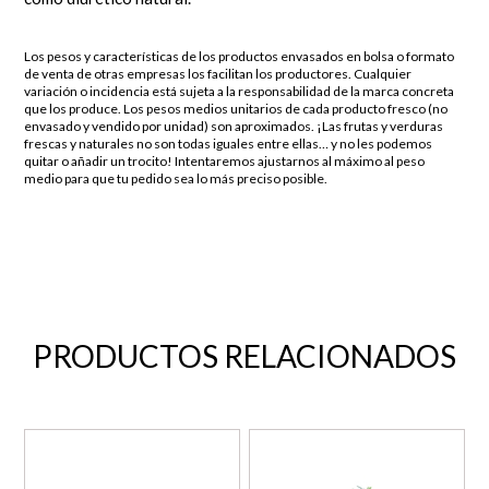
Los pesos y características de los productos envasados en bolsa o formato
de venta de otras empresas los facilitan los productores. Cualquier
variación o incidencia está sujeta a la responsabilidad de la marca concreta
que los produce. Los pesos medios unitarios de cada producto fresco (no
envasado y vendido por unidad) son aproximados. ¡Las frutas y verduras
frescas y naturales no son todas iguales entre ellas… y no les podemos
quitar o añadir un trocito! Intentaremos ajustarnos al máximo al peso
medio para que tu pedido sea lo más preciso posible.
PRODUCTOS RELACIONADOS