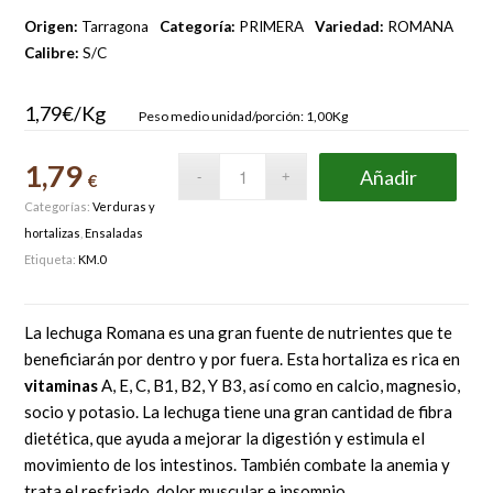
Origen:
Tarragona
Categoría:
PRIMERA
Variedad:
ROMANA
Calibre:
S/C
1,79€/Kg
Peso medio unidad/porción: 1,00Kg
1,79
Añadir
€
Categorías:
Verduras y
hortalizas
,
Ensaladas
Etiqueta:
KM.0
La lechuga Romana es una gran fuente de nutrientes que te
beneficiarán por dentro y por fuera. Esta hortaliza es rica en
vitaminas
A, E, C, B1, B2, Y B3, así como en calcio, magnesio,
socio y potasio. La lechuga tiene una gran cantidad de fibra
dietética, que ayuda a mejorar la digestión y estimula el
movimiento de los intestinos. También combate la anemia y
trata el resfriado, dolor muscular e insomnio.