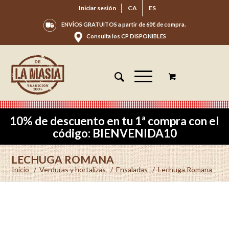
Iniciar sesión
CA
ES
ENVÍOS GRATUITOS a partir de 60€ de compra.
Consulta los CP DISPONIBLES
10% de descuento en tu 1ª compra con el
código: BIENVENIDA10
LECHUGA ROMANA
Inicio
/
Verduras y hortalizas
/
Ensaladas
/
Lechuga Romana