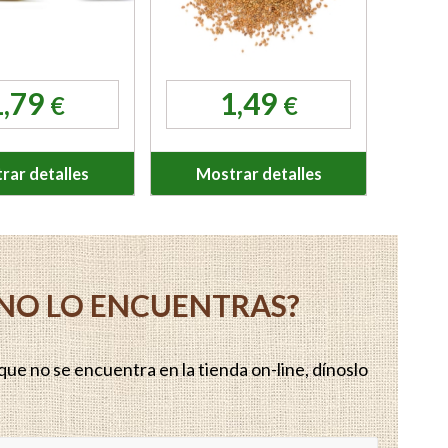
1,79
1,49
€
€
rar detalles
Mostrar detalles
Y NO LO ENCUENTRAS?
ue no se encuentra en la tienda on-line, dínoslo