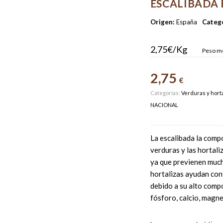
ESCALIBADA 
Origen:
España
Catego
2,75€/Kg
Peso me
2,75
€
Categorías:
Verduras y horta
NACIONAL
La escalibada la comp
verduras y las hortali
ya que previenen much
hortalizas ayudan cont
debido a su alto compo
fósforo, calcio, magne