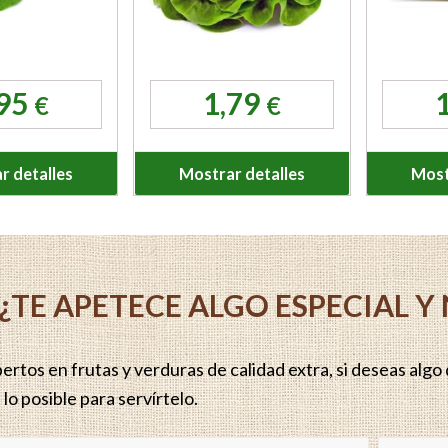
,95
1,79
€
€
r detalles
Mostrar detalles
Most
¿TE APETECE ALGO ESPECIAL 
rtos en frutas y verduras de calidad extra, si deseas algo q
lo posible para servírtelo.