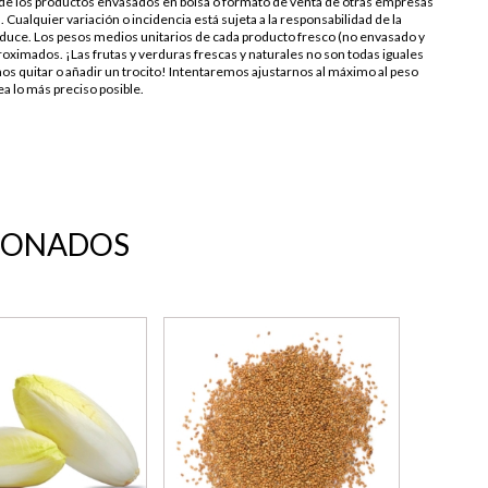
s de los productos envasados en bolsa o formato de venta de otras empresas
. Cualquier variación o incidencia está sujeta a la responsabilidad de la
duce. Los pesos medios unitarios de cada producto fresco (no envasado y
oximados. ¡Las frutas y verduras frescas y naturales no son todas iguales
os quitar o añadir un trocito! Intentaremos ajustarnos al máximo al peso
a lo más preciso posible.
IONADOS