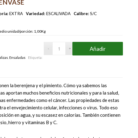
ENVASE
ría:
EXTRA
Variedad:
ESCALIVADA
Calibre:
S/C
dio unidad/porción: 1,00Kg
Añadir
lizas
,
Ensaladas
Etiqueta:
onen la berenjena y el pimiento. Cómo ya sabemos las
zas aportan muchos beneficios nutricionales y para la salud,
as enfermedades como el cáncer. Las propiedades de estas
ra el envejecimiento celular, infecciones o virus. Todo eso
sición en agua, y su escasez en calorías. También contienen
sio, hierro y vitaminas B y C.