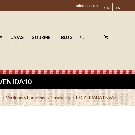
Iniciar sesión
CA
ES
A
CAJAS
GOURMET
BLOG
ENVENIDA10
/
Verduras y hortalizas
/
Ensaladas
/
ESCALIBADA ENVASE