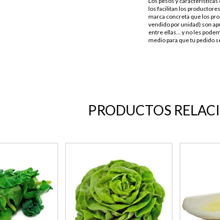
Los pesos y característica
los facilitan los productores
marca concreta que los pro
vendido por unidad) son apr
entre ellas… y no les podem
medio para que tu pedido se
PRODUCTOS RELAC