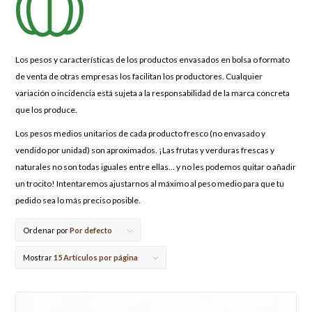
Los pesos y características de los productos envasados en bolsa o formato
de venta de otras empresas los facilitan los productores. Cualquier
variación o incidencia está sujeta a la responsabilidad de la marca concreta
que los produce.
Los pesos medios unitarios de cada producto fresco (no envasado y
vendido por unidad) son aproximados. ¡Las frutas y verduras frescas y
naturales no son todas iguales entre ellas… y no les podemos quitar o añadir
un trocito! Intentaremos ajustarnos al máximo al peso medio para que tu
pedido sea lo más preciso posible.
Ordenar por
Por defecto
Mostrar
15 Artículos por página