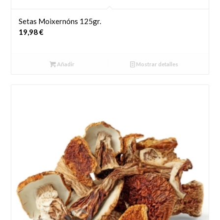
Setas Moixernóns 125gr.
19,98
€
Añadir
Mostrar detalles