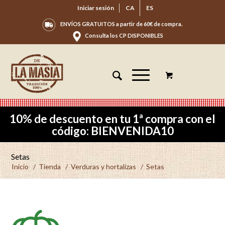
Iniciar sesión
CA
ES
ENVÍOS GRATUITOS a partir de 60€ de compra.
Consulta los CP DISPONIBLES
10% de descuento en tu 1ª compra con el
código: BIENVENIDA10
Setas
Inicio
/
Tienda
/
Verduras y hortalizas
/
Setas