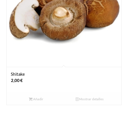
Shitake
2,00
€
Añadir
Mostrar detalles