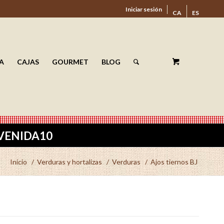
Iniciar sesión
CA
ES
A
CAJAS
GOURMET
BLOG
ENVENIDA10
Inicio
/
Verduras y hortalizas
/
Verduras
/
Ajos tiernos BJ