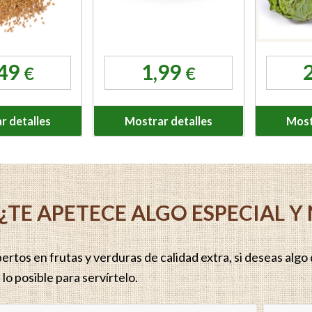
,49
1,99
€
€
r detalles
Mostrar detalles
Most
¿TE APETECE ALGO ESPECIAL 
rtos en frutas y verduras de calidad extra, si deseas algo q
lo posible para servírtelo.