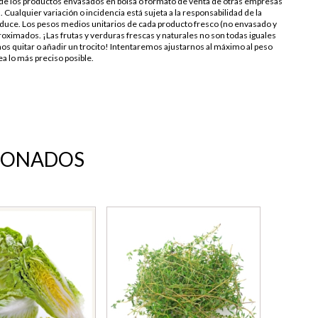
s de los productos envasados en bolsa o formato de venta de otras empresas
. Cualquier variación o incidencia está sujeta a la responsabilidad de la
duce. Los pesos medios unitarios de cada producto fresco (no envasado y
oximados. ¡Las frutas y verduras frescas y naturales no son todas iguales
os quitar o añadir un trocito! Intentaremos ajustarnos al máximo al peso
a lo más preciso posible.
IONADOS