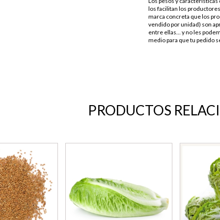
Los pesos y característica
los facilitan los productores
marca concreta que los pro
vendido por unidad) son apr
entre ellas… y no les podem
medio para que tu pedido se
PRODUCTOS RELAC