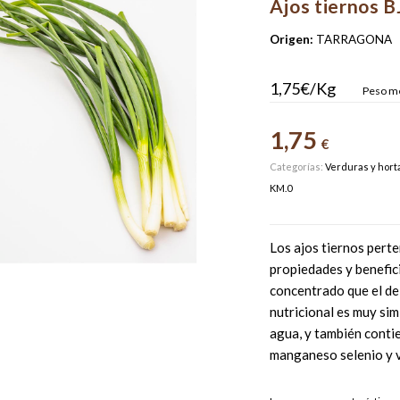
Ajos tiernos B
Origen:
TARRAGONA
1,75€/Kg
Peso me
1,75
€
Categorías:
Verduras y horta
KM.0
Los ajos tiernos perten
propiedades y benefic
concentrado que el de
nutricional es muy sim
agua, y también contie
manganeso selenio y v