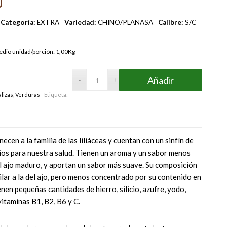
J
Categoría:
EXTRA
Variedad:
CHINO/PLANASA
Calibre:
S/C
dio unidad/porción: 1,00Kg
Añadir
lizas
,
Verduras
Etiqueta:
ecen a la familia de las liliáceas y cuentan con un sinfín de
ios para nuestra salud. Tienen un aroma y un sabor menos
l ajo maduro, y aportan un sabor más suave. Su composición
ilar a la del ajo, pero menos concentrado por su contenido en
nen pequeñas cantidades de hierro, silicio, azufre, yodo,
itaminas B1, B2, B6 y C.