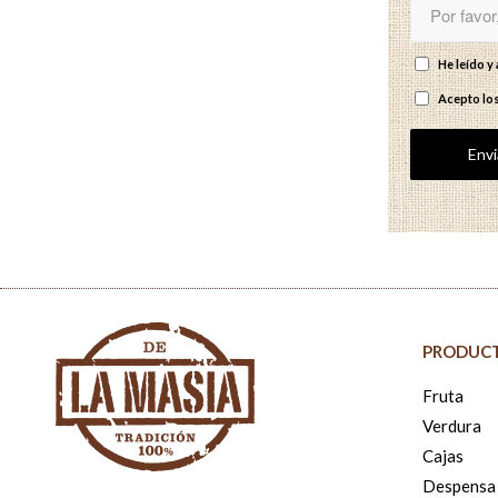
He leído 
Acepto lo
PRODUC
Fruta
Verdura
Cajas
Despensa