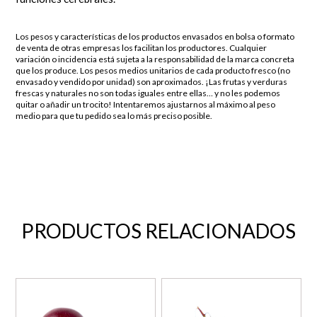
Los pesos y características de los productos envasados en bolsa o formato
de venta de otras empresas los facilitan los productores. Cualquier
variación o incidencia está sujeta a la responsabilidad de la marca concreta
que los produce. Los pesos medios unitarios de cada producto fresco (no
envasado y vendido por unidad) son aproximados. ¡Las frutas y verduras
frescas y naturales no son todas iguales entre ellas… y no les podemos
quitar o añadir un trocito! Intentaremos ajustarnos al máximo al peso
medio para que tu pedido sea lo más preciso posible.
PRODUCTOS RELACIONADOS