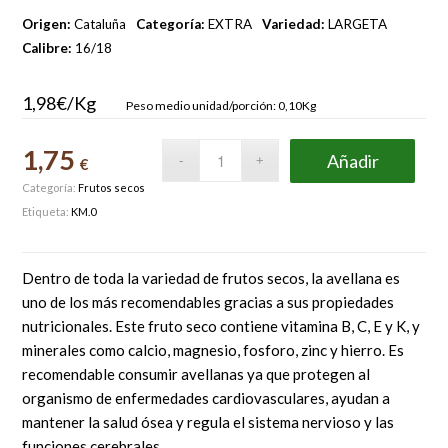
Origen:
Cataluña
Categoría:
EXTRA
Variedad:
LARGETA
Calibre:
16/18
1,98€/Kg
Peso medio unidad/porción: 0,10Kg
1,75
Añadir
€
Categoría:
Frutos secos
Etiqueta:
KM.0
Dentro de toda la variedad de frutos secos, la avellana es
uno de los más recomendables gracias a sus propiedades
nutricionales. Este fruto seco contiene vitamina B, C, E y K, y
minerales como calcio, magnesio, fosforo, zinc y hierro. Es
recomendable consumir avellanas ya que protegen al
organismo de enfermedades cardiovasculares, ayudan a
mantener la salud ósea y regula el sistema nervioso y las
funciones cerebrales.