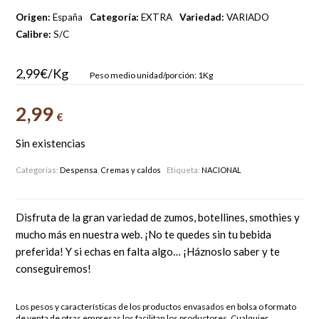
Origen:
España
Categoría:
EXTRA
Variedad:
VARIADO
Calibre:
S/C
2,99€/Kg
Peso medio unidad/porción: 1Kg
2,99
€
Sin existencias
Categorías:
Despensa
,
Cremas y caldos
Etiqueta:
NACIONAL
Disfruta de la gran variedad de zumos, botellines, smothies y
mucho más en nuestra web. ¡No te quedes sin tu bebida
preferida! Y si echas en falta algo… ¡Háznoslo saber y te
conseguiremos!
Los pesos y características de los productos envasados en bolsa o formato
de venta de otras empresas los facilitan los productores. Cualquier