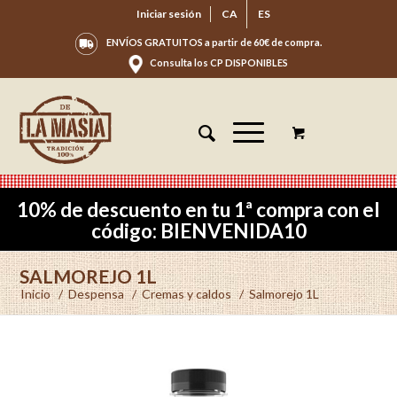
Iniciar sesión
CA
ES
ENVÍOS GRATUITOS a partir de 60€ de compra.
Consulta los CP DISPONIBLES
10% de descuento en tu 1ª compra con el
código: BIENVENIDA10
SALMOREJO 1L
Inicio
/
Despensa
/
Cremas y caldos
/
Salmorejo 1L