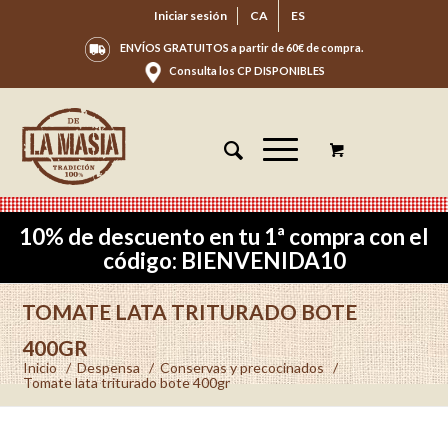
Iniciar sesión
CA
ES
ENVÍOS GRATUITOS a partir de 60€ de compra.
Consulta los CP DISPONIBLES
10% de descuento en tu 1ª compra con el
código: BIENVENIDA10
TOMATE LATA TRITURADO BOTE
400GR
Inicio
/
Despensa
/
Conservas y precocinados
/
Tomate lata triturado bote 400gr