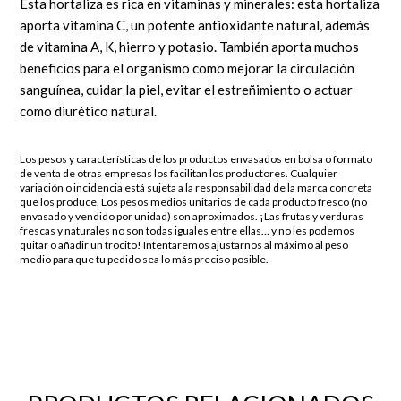
Esta hortaliza es rica en vitaminas y minerales: esta hortaliza
aporta vitamina C, un potente antioxidante natural, además
de vitamina A, K, hierro y potasio. También aporta muchos
beneficios para el organismo como mejorar la circulación
sanguínea, cuidar la piel, evitar el estreñimiento o actuar
como diurético natural.
Los pesos y características de los productos envasados en bolsa o formato
de venta de otras empresas los facilitan los productores. Cualquier
variación o incidencia está sujeta a la responsabilidad de la marca concreta
que los produce. Los pesos medios unitarios de cada producto fresco (no
envasado y vendido por unidad) son aproximados. ¡Las frutas y verduras
frescas y naturales no son todas iguales entre ellas… y no les podemos
quitar o añadir un trocito! Intentaremos ajustarnos al máximo al peso
medio para que tu pedido sea lo más preciso posible.