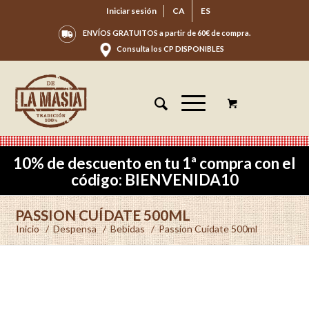
Iniciar sesión
CA
ES
ENVÍOS GRATUITOS a partir de 60€ de compra.
Consulta los CP DISPONIBLES
10% de descuento en tu 1ª compra con el
código: BIENVENIDA10
PASSION CUÍDATE 500ML
Inicio
/
Despensa
/
Bebidas
/
Passion Cuídate 500ml