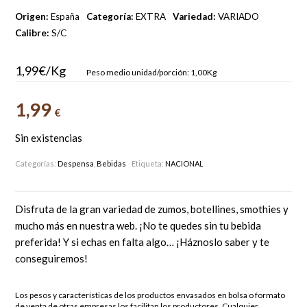
Origen:
España
Categoría:
EXTRA
Variedad:
VARIADO
Calibre:
S/C
1,99€/Kg
Peso medio unidad/porción: 1,00Kg
1,99
€
Sin existencias
Categorías:
Despensa
,
Bebidas
Etiqueta:
NACIONAL
Disfruta de la gran variedad de zumos, botellines, smothies y
mucho más en nuestra web. ¡No te quedes sin tu bebida
preferida! Y si echas en falta algo… ¡Háznoslo saber y te
conseguiremos!
Los pesos y características de los productos envasados en bolsa o formato
de venta de otras empresas los facilitan los productores. Cualquier